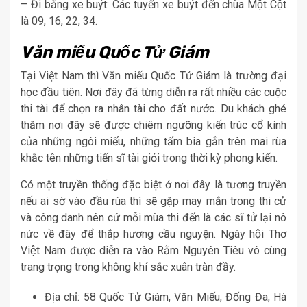
– Đi bằng xe buýt: Các tuyến xe buýt đến chùa Một Cột
là 09, 16, 22, 34.
Văn miếu Quốc Tử Giám
Tại Việt Nam thì Văn miếu Quốc Tử Giám là trường đại
học đầu tiên. Nơi đây đã từng diễn ra rất nhiều các cuộc
thi tài để chọn ra nhân tài cho đất nước. Du khách ghé
thăm nơi đây sẽ được chiêm ngưỡng kiến trúc cổ kính
của những ngôi miếu, những tấm bia gắn trên mai rùa
khắc tên những tiến sĩ tài giỏi trong thời kỳ phong kiến.
Có một truyền thống đặc biệt ở nơi đây là tương truyền
nếu ai sờ vào đầu rùa thì sẽ gặp may mắn trong thi cử
và công danh nên cứ mỗi mùa thi đến là các sĩ tử lại nô
nức về đây để thắp hương cầu nguyện. Ngày hội Thơ
Việt Nam được diễn ra vào Rằm Nguyên Tiêu vô cùng
trang trọng trong không khí sắc xuân tràn đầy.
Địa chỉ: 58 Quốc Tử Giám, Văn Miếu, Đống Đa, Hà