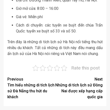
Địa chỉ: Đường Thanh Niên, quận Tây Hồ, Hà Nội.
Giờ mở cửa: 8:00 – 16:00
Giá vé: Miễn phí
Cách di chuyển: các tuyến xe buýt đến chùa Trấn
Quốc: tuyến xe buýt số 33 và số 50.
Trên đây là những di tích lịch sử Hà Nội nổi tiếng thu hút
nhiều du khách. Tất cả những di tích này đều mang dấu
ấn lịch sử của Hà Nội nói riêng và Việt Nam nói chung.
Rate this post
Post
Previous
Next
Tìm hiểu những di tích lịch
Những di tích lịch sử Đồng
navigation
sử Đà Nẵng thu hút du
Nai được xếp hạng cấp
khách
quốc gia