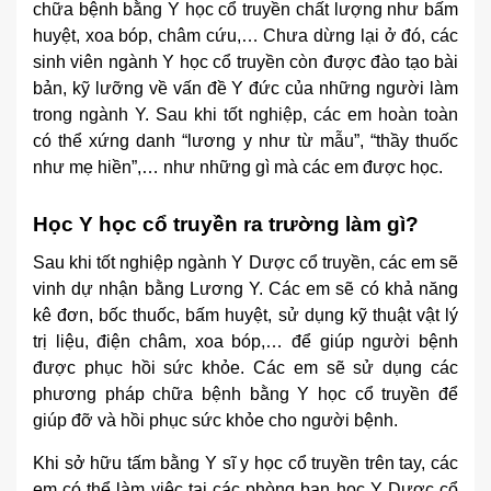
chữa bệnh bằng Y học cổ truyền chất lượng như bấm
huyệt, xoa bóp, châm cứu,… Chưa dừng lại ở đó, các
sinh viên ngành Y học cổ truyền còn được đào tạo bài
bản, kỹ lưỡng về vấn đề Y đức của những người làm
trong ngành Y. Sau khi tốt nghiệp, các em hoàn toàn
có thể xứng danh “lương y như từ mẫu”, “thầy thuốc
như mẹ hiền”,… như những gì mà các em được học.
Học Y học cổ truyền ra trường làm gì?
Sau khi tốt nghiệp ngành Y Dược cổ truyền, các em sẽ
vinh dự nhận bằng Lương Y. Các em sẽ có khả năng
kê đơn, bốc thuốc, bấm huyệt, sử dụng kỹ thuật vật lý
trị liệu, điện châm, xoa bóp,… để giúp người bệnh
được phục hồi sức khỏe. Các em sẽ sử dụng các
phương pháp chữa bệnh bằng Y học cổ truyền để
giúp đỡ và hồi phục sức khỏe cho người bệnh.
Khi sở hữu tấm bằng Y sĩ y học cổ truyền trên tay, các
em có thể làm việc tại các phòng ban học Y Dược cổ