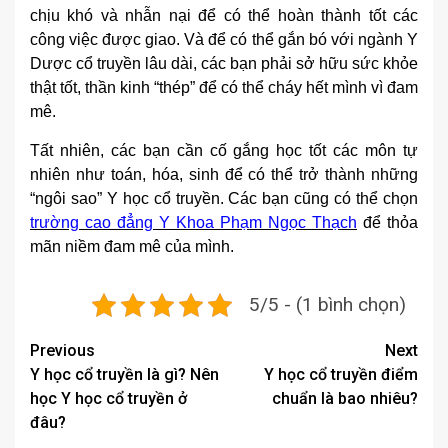
chịu khó và nhẫn nại để có thể hoàn thành tốt các
công việc được giao. Và để có thể gắn bó với ngành Y
Dược cổ truyền lâu dài, các bạn phải sở hữu sức khỏe
thật tốt, thần kinh “thép” để có thể cháy hết mình vì đam
mê.
Tất nhiên, các bạn cần cố gắng học tốt các môn tự
nhiên như toán, hóa, sinh để có thể trở thành những
“ngôi sao” Y học cổ truyền. Các bạn cũng có thể chọn
trường cao đẳng Y Khoa Phạm Ngọc Thạch
để thỏa
mãn niềm đam mê của mình.
5/5 - (1 bình chọn)
Post
Previous
Next
Y học cổ truyền là gì? Nên
Y học cổ truyền điểm
navigation
học Y học cổ truyền ở
chuẩn là bao nhiêu?
đâu?