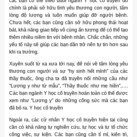
các bạn có thể theo đuổi ngành Y học cổ truyền đó
chính là phải sở hữu tình yêu thương con người, tấm
lòng độ lượng và luôn muốn giúp đỡ người bệnh.
Chưa hết, các bạn cũng cần sở hữu phong thái hoạt
bát, khả năng giao tiếp vô cùng ấn tượng để có thể tạo
thêm nhiều niềm tin với bệnh nhân. Chắc chắn, những
yếu tố này sẽ giúp các bạn dần trở nên tự tin hơn sau
khi ra trường.
Xuyên suốt từ xa xưa tới nay, để nói về tấm lòng yêu
thương con người và sự “hy sinh hết mình” của các
thầy thuốc, ông cha ta đã truyền nối những câu như
“Lương y như từ mẫu”, “Thầy thuốc như mẹ hiền”,….
Các bạn ngành Y học cổ truyền hoàn toàn có thể được
xem như “Lương y” do những công sức mà các bạn
đã bỏ ra. Y học cổ truyền
Ngoài ra, các cử nhân Y học cổ truyền hiện tại cũng
cần có khả năng tự nghiên cứu, tự học và tự tổ chức
công việc, sự kiện. Các bạn cũng cần tỉ mỉ, kiên trì,