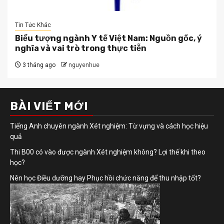
Tin Tức Khác
Biểu tượng ngành Y tế Việt Nam: Nguồn gốc, ý
nghĩa và vai trò trong thực tiễn
3 tháng ago
nguyenhue
BÀI VIẾT MỚI
Tiếng Anh chuyên ngành Xét nghiệm: Từ vựng và cách học hiệu
quả
Thi B00 có vào được ngành Xét nghiệm không? Lợi thế khi theo
học?
Nên học Điều dưỡng hay Phục hồi chức năng để thu nhập tốt?