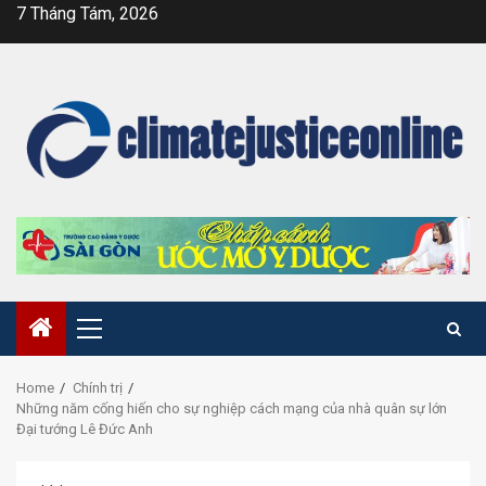
Skip
7 Tháng Tám, 2026
to
content
Primary
Menu
Home
Chính trị
Những năm cống hiến cho sự nghiệp cách mạng của nhà quân sự lớn
Đại tướng Lê Đức Anh