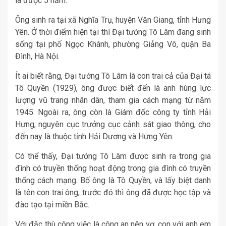
là được 5 năm.
Ông sinh ra tại xã Nghĩa Trụ, huyện Văn Giang, tỉnh Hưng
Yên. Ở thời điểm hiện tại thì Đại tướng Tô Lâm đang sinh
sống tại phố Ngọc Khánh, phường Giảng Võ, quận Ba
Đình, Hà Nội.
Ít ai biết rằng, Đại tướng Tô Lâm là con trai cả của Đại tá
Tô Quyền (1929), ông được biết đến là anh hùng lực
lượng vũ trang nhân dân, tham gia cách mạng từ năm
1945. Ngoài ra, ông còn là Giám đốc công ty tỉnh Hải
Hưng, nguyên cục trưởng cục cảnh sát giao thông, cho
đến nay là thuộc tỉnh Hải Dương và Hưng Yên.
Có thể thấy, Đại tướng Tô Lâm được sinh ra trong gia
đình có truyền thống hoạt động trong gia đình có truyền
thống cách mạng. Bố ông là Tô Quyền, và lấy biệt danh
là tên con trai ông, trước đó thì ông đã được học tập và
đào tạo tại miền Bắc.
Với đặc thù công việc là công an nên vợ, con với anh em