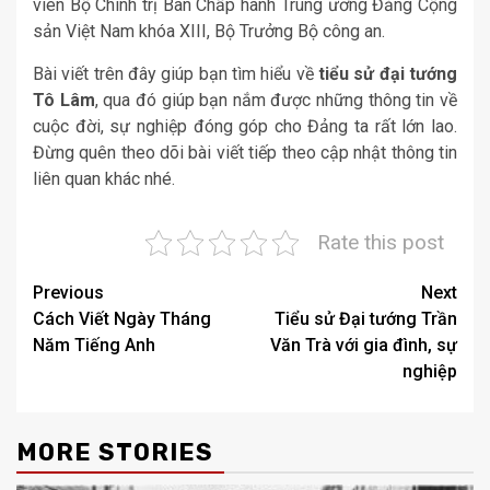
viên Bộ Chính trị Ban Chấp hành Trung ương Đảng Cộng
sản Việt Nam khóa XIII, Bộ Trưởng Bộ công an.
Bài viết trên đây giúp bạn tìm hiểu về
tiểu sử đại tướng
Tô Lâm
, qua đó giúp bạn nắm được những thông tin về
cuộc đời, sự nghiệp đóng góp cho Đảng ta rất lớn lao.
Đừng quên theo dõi bài viết tiếp theo cập nhật thông tin
liên quan khác nhé.
Rate this post
Post
Previous
Next
Cách Viết Ngày Tháng
Tiểu sử Đại tướng Trần
navigation
Năm Tiếng Anh
Văn Trà với gia đình, sự
nghiệp
MORE STORIES