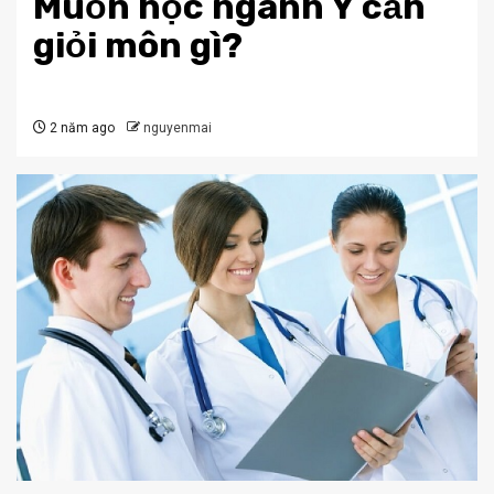
Muốn học ngành Y cần
giỏi môn gì?
2 năm ago
nguyenmai