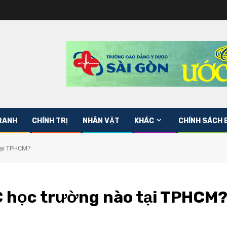
RANH
CHÍNH TRỊ
NHÂN VẬT
KHÁC
CHÍNH SÁCH 
tại TPHCM?
C học trường nào tại TPHCM