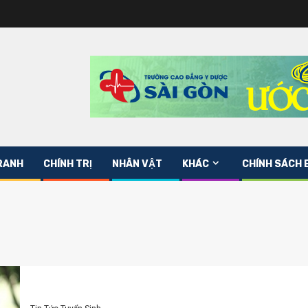
RANH
CHÍNH TRỊ
NHÂN VẬT
KHÁC
CHÍNH SÁCH 