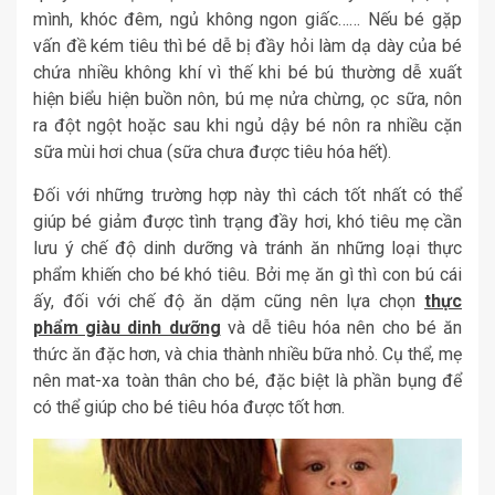
mình, khóc đêm, ngủ không ngon giấc…… Nếu bé gặp
vấn đề kém tiêu thì bé dễ bị đầy hỏi làm dạ dày của bé
chứa nhiều không khí vì thế khi bé bú thường dễ xuất
hiện biểu hiện buồn nôn, bú mẹ nửa chừng, ọc sữa, nôn
ra đột ngột hoặc sau khi ngủ dậy bé nôn ra nhiều cặn
sữa mùi hơi chua (sữa chưa được tiêu hóa hết).
Đối với những trường hợp này thì cách tốt nhất có thể
giúp bé giảm được tình trạng đầy hơi, khó tiêu mẹ cần
lưu ý chế độ dinh dưỡng và tránh ăn những loại thực
phẩm khiến cho bé khó tiêu. Bởi mẹ ăn gì thì con bú cái
ấy, đối với chế độ ăn dặm cũng nên lựa chọn
thực
phẩm giàu dinh dưỡng
và dễ tiêu hóa nên cho bé ăn
thức ăn đặc hơn, và chia thành nhiều bữa nhỏ. Cụ thể, mẹ
nên mat-xa toàn thân cho bé, đặc biệt là phần bụng để
có thể giúp cho bé tiêu hóa được tốt hơn.