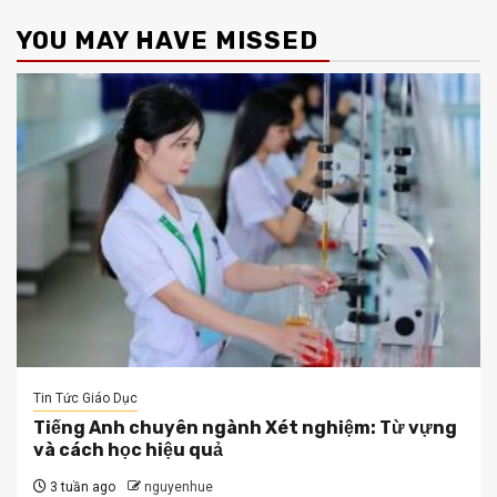
YOU MAY HAVE MISSED
Tin Tức Giáo Dục
Tiếng Anh chuyên ngành Xét nghiệm: Từ vựng
và cách học hiệu quả
3 tuần ago
nguyenhue