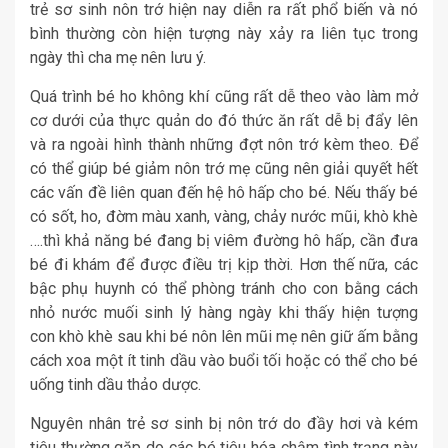
trẻ sơ sinh nôn trớ hiện nay diễn ra rất phổ biến và nó
bình thường còn hiện tượng này xảy ra liên tục trong
ngày thì cha mẹ nên lưu ý.
Quá trình bé ho không khí cũng rất dễ theo vào làm mở
cơ dưới của thực quản do đó thức ăn rất dễ bị đẩy lên
và ra ngoài hình thành những đợt nôn trớ kèm theo. Để
có thể giúp bé giảm nôn trớ mẹ cũng nên giải quyết hết
các vấn đề liên quan đến hệ hô hấp cho bé. Nếu thấy bé
có sốt, ho, đờm màu xanh, vàng, chảy nước mũi, khò khè
….thì khả năng bé đang bị viêm đường hô hấp, cần đưa
bé đi khám để được điều trị kịp thời. Hơn thế nữa, các
bậc phụ huynh có thể phòng tránh cho con bằng cách
nhỏ nước muối sinh lý hàng ngày khi thấy hiện tượng
con khò khè sau khi bé nôn lên mũi mẹ nên giữ ấm bằng
cách xoa một ít tinh dầu vào buổi tối hoặc có thể cho bé
uống tinh dầu thảo dược.
Nguyên nhân trẻ sơ sinh bị nôn trớ do đầy hơi và kém
tiêu thường gặp do các bé tiêu hóa chậm tình trạng này