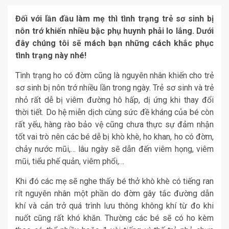
Đối với lần đầu làm mẹ thì tình trạng trẻ sơ sinh bị
nôn trớ khiến nhiều bậc phụ huynh phải lo lắng. Dưới
đây chúng tôi sẽ mách bạn những cách khắc phục
tình trạng này nhé!
Tình trạng ho có đờm cũng là nguyên nhân khiến cho trẻ
sơ sinh bị nôn trớ nhiều lần trong ngày. Trẻ sơ sinh và trẻ
nhỏ rất dễ bị viêm đường hô hấp, dị ứng khi thay đổi
thời tiết. Do hệ miễn dịch cùng sức đề kháng của bé còn
rất yếu, hàng rào bảo vệ cũng chưa thực sự đảm nhận
tốt vai trò nên các bé dễ bị khò khè, ho khan, ho có đờm,
chảy nước mũi,… lâu ngày sẽ dẫn đến viêm họng, viêm
mũi, tiểu phế quản, viêm phổi,…
Khi đó các mẹ sẽ nghe thấy bé thở khò khè có tiếng ran
rít nguyên nhân một phần do đờm gây tắc đường dẫn
khí và cản trở quá trình lưu thông không khí từ đo khi
nuốt cũng rất khó khăn. Thường các bé sẽ có ho kèm