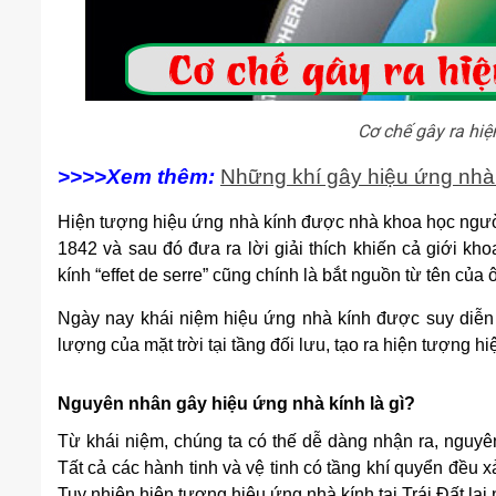
Cơ chế gây ra hiệ
>>>>Xem thêm:
Những khí gây hiệu ứng nhà 
Hiện tượng hiệu ứng nhà kính được nhà khoa học người
1842 và sau đó đưa ra lời giải thích khiến cả giới k
kính “effet de serre” cũng chính là bắt nguồn từ tên của 
Ngày nay khái niệm hiệu ứng nhà kính được suy diễn r
lượng của mặt trời tại tầng đối lưu, tạo ra hiện tượng h
Nguyên nhân gây hiệu ứng nhà kính là gì?
Từ khái niệm, chúng ta có thế dễ dàng nhận ra, nguyê
Tất cả các hành tinh và vệ tinh có tầng khí quyển đều x
Tuy nhiên hiện tượng hiệu ứng nhà kính tại Trái Đất lại