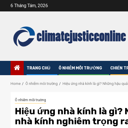
Skip
6 Tháng Tám, 2026
to
content
TRANG CHỦ
Ô NHIỄM MÔI TRƯỜNG
CHIẾN T
Home
Ô nhiễm môi trường
Hiệu ứng nhà kính là gì? Những hậu quả
Ô nhiễm môi trường
Hiệu ứng nhà kính là gì?
nhà kính nghiêm trọng r