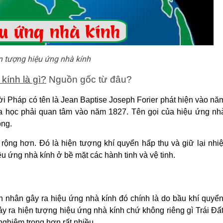
n tượng hiệu ứng nhà kính
kính là gì?
Nguồn gốc từ đâu?
 Pháp có tên là Jean Baptise Joseph Forier phát hiện vào nă
hoa học phải quan tâm vào năm 1827. Tên gọi của hiệu ứng nh
ông.
ộng hơn. Đó là hiện tượng khí quyển hấp thụ và giữ lại nhiệ
iệu ứng nhà kính ở bề mặt các hành tinh và vệ tinh.
n nhân gây ra hiệu ứng nhà kính đó chính là do bầu khí quyển
ảy ra hiện tượng hiệu ứng nhà kính chứ không riêng gì Trái Đất
 nghiêm trọng hơn rất nhiều.