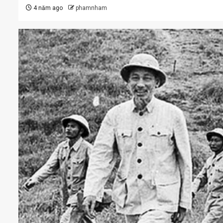
4 năm ago
phamnham