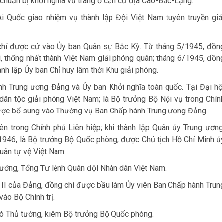
chuẩn bị khởi nghĩa vũ trang ở căn cứ địa Cao-Bắc-Lạng.
 Quốc giao nhiệm vụ thành lập Đội Việt Nam tuyên truyền giả
 chí được cử vào Ủy ban Quân sự Bắc Kỳ. Từ tháng 5/1945, đồn
i, thống nhất thành Việt Nam giải phóng quân; tháng 6/1945, đồn
nh lập Ủy ban Chỉ huy lâm thời Khu giải phóng.
h Trung ương Đảng và Ủy ban Khởi nghĩa toàn quốc. Tại Đại hộ
ân tộc giải phóng Việt Nam; là Bộ trưởng Bộ Nội vụ trong Chín
ược bổ sung vào Thường vụ Ban Chấp hành Trung ương Đảng.
ên trong Chính phủ Liên hiệp; khi thành lập Quân ủy Trung ương
1946, là Bộ trưởng Bộ Quốc phòng, được Chủ tịch Hồ Chí Minh ủ
uân tự vệ Việt Nam.
ướng, Tổng Tư lệnh Quân đội Nhân dân Việt Nam.
ứ II của Đảng, đồng chí được bầu làm Ủy viên Ban Chấp hành Trun
o Bộ Chính trị.
hó Thủ tướng, kiêm Bộ trưởng Bộ Quốc phòng.