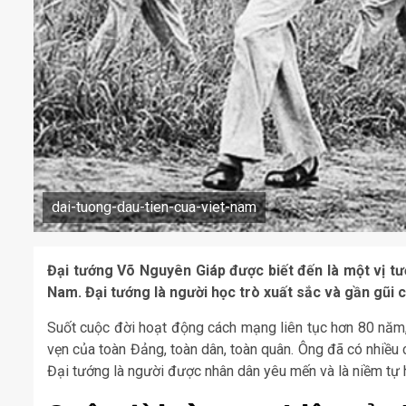
dai-tuong-dau-tien-cua-viet-nam
Đại tướng Võ Nguyên Giáp được biết đến là một vị tướ
Nam. Đại tướng là người học trò xuất sắc và gần gũi c
Suốt cuộc đời hoạt động cách mạng liên tục hơn 80 năm,
vẹn của toàn Đảng, toàn dân, toàn quân. Ông đã có nhiều
Đại tướng là người được nhân dân yêu mến và là niềm tự h