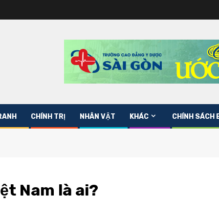
RANH
CHÍNH TRỊ
NHÂN VẬT
KHÁC
CHÍNH SÁCH 
ệt Nam là ai?