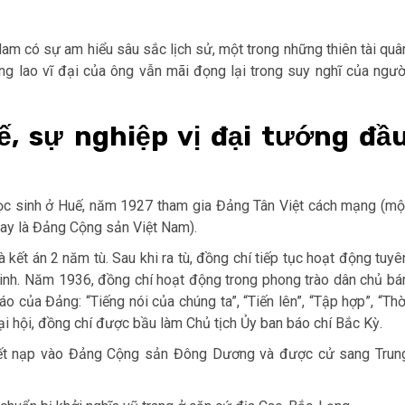
Nam có sự am hiểu sâu sắc lịch sử, một trong những thiên tài quâ
ng lao vĩ đại của ông vẫn mãi đọng lại trong suy nghĩ của ngườ
, sự nghiệp vị đại tướng đầ
ọc sinh ở Huế, năm 1927 tham gia Đảng Tân Việt cách mạng (mộ
ay là Đảng Cộng sản Việt Nam).
ết án 2 năm tù. Sau khi ra tù, đồng chí tiếp tục hoạt động tuyê
sinh. Năm 1936, đồng chí hoạt động trong phong trào dân chủ bá
o của Đảng: “Tiếng nói của chúng ta”, “Tiến lên”, “Tập hợp”, “Thờ
i hội, đồng chí được bầu làm Chủ tịch Ủy ban báo chí Bắc Kỳ.
ết nạp vào Đảng Cộng sản Đông Dương và được cử sang Trun