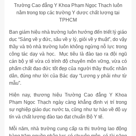
Trường Cao đẳng Y Khoa Phạm Ngọc Thạch luôn
nằm trong top các trường Y dược chất lượng tại
TPHCM
Ban giám hiệu nhà trường luôn hướng đến triết lý giáo
dục “Sáng về y đức, sâu về y lý, giỏi về y thuật”, do vậy
thầy và trò nhà trường luôn không ngừng nỗ lực trong
công tác dạy và học. Mục tiêu là đào tạo ra đội ngũ
cán bộ y tế vừa có trình độ chuyên môn vững, vừa có
phẩm chất đạo đức tốt đẹp của người thầy thuốc nhân
dân, đúng như lời của Bác dạy “Lương y phải như từ
mẫu”.
Hiện nay, thương hiệu Trường Cao đẳng Y Khoa
Phạm Ngọc Thạch ngày càng khẳng định vị trí trong
sự nghiệp giáo dục nước ta, cũng như tự hào về độ uy
tín và chất lượng đào tạo đạt chuẩn Bộ Y tế.
Mỗi năm, nhà trường cung cấp ra thị trường lao động
hàng trăm nguồn nhân lực có chuyên môn, có tài năng