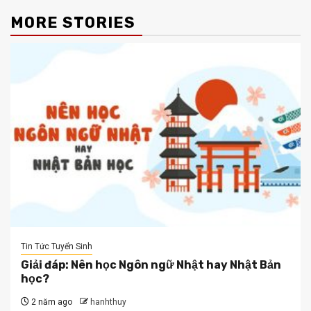
MORE STORIES
Tin Tức Tuyển Sinh
Giải đáp: Nên học Ngôn ngữ Nhật hay Nhật Bản
học?
2 năm ago
hanhthuy